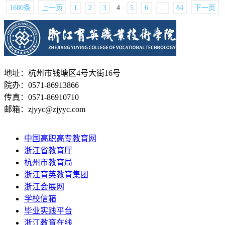
1680条
上一页
1
2
3
4
5
6
...
84
下一页
地址：杭州市钱塘区4号大街16号
院办：0571-86913866
传真：0571-86910710
邮箱：zjyyc@zjyyc.com
中国高职高专教育网
浙江省教育厅
杭州市教育局
浙江育英教育集团
浙江会展网
学校信箱
毕业实践平台
浙江教育在线