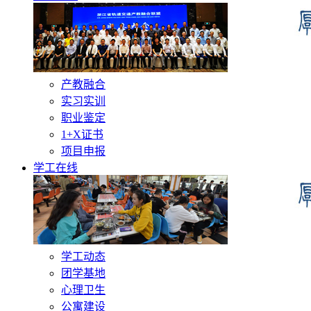
产教融合
实习实训
职业鉴定
1+X证书
项目申报
学工在线
学工动态
团学基地
心理卫生
公寓建设