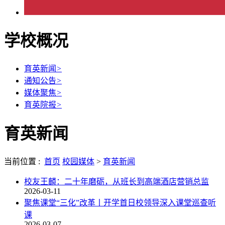
学校概况
育英新闻
>
通知公告
>
媒体聚焦
>
育英院报
>
育英新闻
当前位置 :
首页
校园媒体
>
育英新闻
校友王麟：二十年磨砺，从班长到高端酒店营销总监
2026-03-11
聚焦课堂“三化”改革丨开学首日校领导深入课堂巡查听
课
2026-03-07