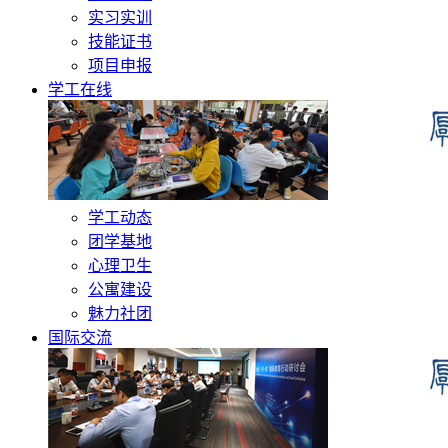
实习实训
技能证书
项目申报
学工在线
学工动态
团学基地
心理卫生
公寓建设
魅力社团
国际交流