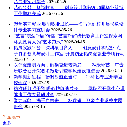
艺专业实习学子
2026-05-26
艺心筑梦，答辩收官—— 创意设计学院2026届毕业答辩
工作顺利完成
2026-05-26
聚焦实习就业 赋能职业成长——海马体到校开展形象设
计专业实习宣讲会
2026-05-26
“艺言”表达“e语”传播 “艺言E语”成长教育工作室探索网
络思政育人的“艺术范式”
2026-04-15
拓展实践平台，深耕项目育人 ——创意设计学院赴“点
子真多创意与设计工作室”开展访企拓岗促就业专项行动
2026-04-13
以评促建明方向，砥砺奋进谱新篇 ——24级环艺、广告
班联合召开综测填报培训暨学风建设推进会
2026-03-20
新学期新征程，扬帆起航正当时——23环艺专业开学返
校会议
2026-03-19
精准研判强干预 暖心护航助成长 ——学院召开学生心理
健康工作专题研讨会
2026-03-19
聚力赋能，携手向未来——23数媒、形象专业返校主题
班会
2026-03-16
作品展示
更多