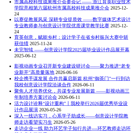
市属高校科技成果推介会参会记 —— 浙江育英职业技术
学院亮相第六届杭州市属高校科技成果推介会
2025-12-
24
以赛促教展风采 深耕专业提质效 ——数字媒体艺术设计
专业教师参与创意设计学院优质课堂教学比赛
2025-12-
24
育英创意，赋能乡村：设计学子在省乡村振兴大赛中斩
获佳绩
2025-11-24
未完智续 ——创意设计学院2025届毕业设计作品展开幕
2025-06-12
影视动画专业召开新专业建设研讨会——聚力推进“老专
业新开”高质量落地
2026-06-16
校企携手谋发展 合作共赢启新篇 杭州“御茶门”一行到访
我校创意设计学院洽谈合作
2026-06-11
聚焦人才培养优化，共谋专业发展新篇 ——影视动画三
年制培养方案讨论会
2026-06-11
活力设计诠释“设计重构”丨我校举行2026届优秀毕业设
计作品展演
2026-05-26
深入一线访实习，心系学子助成长——创意设计学院教
师走访看望实习生
2026-05-26
走访企业一线 助力环艺学子知行共进----环艺教师走访环