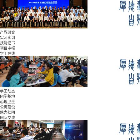
产教融合
实习实训
技能证书
项目申报
学工在线
学工动态
团学基地
心理卫生
公寓建设
魅力社团
国际交流