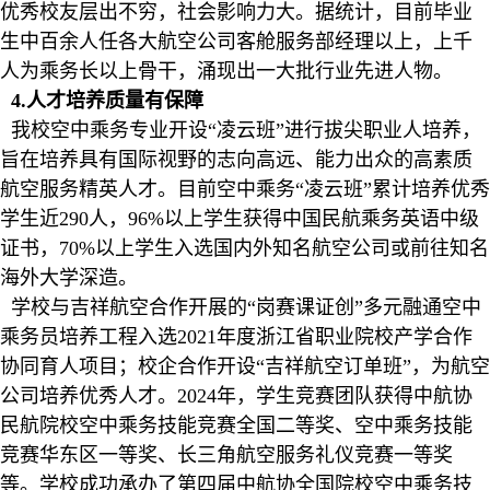
优秀校友层出不穷，社会影响力大。据统计，目前毕业
生中百余人任各大航空公司客舱服务部经理以上，上千
人为乘务长以上骨干，涌现出一大批行业先进人物。
4.人才培养质量有保障
我校空中乘务专业开设“凌云班”进行拔尖职业人培养，
旨在培养具有国际视野的志向高远、能力出众的高素质
航空服务精英人才。目前空中乘务“凌云班”累计培养优秀
学生近290人，96%以上学生获得中国民航乘务英语中级
证书，70%以上学生入选国内外知名航空公司或前往知名
海外大学深造。
学校与吉祥航空合作开展的“岗赛课证创”多元融通空中
乘务员培养工程入选2021年度浙江省职业院校产学合作
协同育人项目；校企合作开设“吉祥航空订单班”，为航空
公司培养优秀人才。2024年，学生竞赛团队获得中航协
民航院校空中乘务技能竞赛全国二等奖、空中乘务技能
竞赛华东区一等奖、长三角航空服务礼仪竞赛一等奖
等。学校成功承办了第四届中航协全国院校空中乘务技