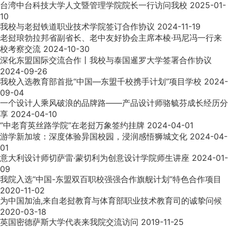
台湾中台科技大学人文暨管理学院院长一行访问我校
2025-01-
10
我校与老挝铁道职业技术学院签订合作协议
2024-11-19
老挝琅勃拉邦省副省长、老中友好协会主席本棱·玛尼冯一行来
校考察交流
2024-10-30
深化东盟国际交流合作丨我校与泰国暹罗大学签署合作协议
2024-09-26
我校入选教育部首批“中国—东盟千校携手计划”项目学校
2024-
09-04
一个设计人乘风破浪的品牌路——产品设计师骆毓芬成长经历分
享
2024-04-10
“中老育英丝路学院”在老挝万象签约挂牌
2024-04-01
游学新加坡：深度体验异国校园，浸润感悟狮城文化
2024-04-
01
意大利设计师切萨雷·蒙切利为创意设计学院师生讲座
2024-01-
09
我院入选“中国-东盟双百职校强强合作旗舰计划”特色合作项目
2020-11-02
为中国加油,来自老挝教育与体育部职业技术教育司的诚挚问候
2020-03-18
英国密德萨斯大学代表来我院交流访问
2019-11-25