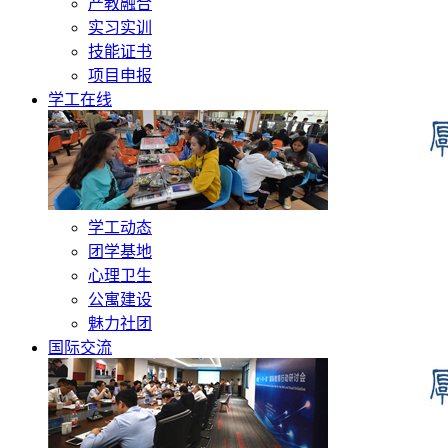
产教融合
实习实训
技能证书
项目申报
学工在线
学工动态
团学基地
心理卫生
公寓建设
魅力社团
国际交流