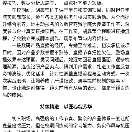
控技巧、数据分析思路等，一点点补齐能力短板。
在校期间，胡鑫莹忙于课堂学习和实训项目，同时担任学
院实践部部长，参与各类志愿服务与校园实践活动。为全面提
升综合素养，她主动报名加入数智商贸学院大良造工作室，深
度参与企业真实直播项目。在工作室，胡鑫莹全程跟进直播流
程，学会独立完成脚本创作、场景布置与内容优化。
一段数码产品直播的经历，令她至今难忘。初次承接该项
目时，因对产品参数掌握不熟练、直播节奏把控欠佳，整场直
播效果未达预期。发现问题后，她逐帧回看直播画面，逐条梳
理疏漏，连夜钻研产品卖点、研判用户需求，扎进工作室反复
彩排演练、优化话术，针对性调整直播流程与互动方式。一次
次实战磨砺，让她养成了严谨细致、遇事提前规划的做事习
惯，也让她深刻懂得：镜头前所有从容的表现，都是千锤百炼
后的成果。
持续精进 以匠心绽芳华
初入职场，高强度的工作节奏、繁杂的产品体系一度让胡
鑫莹倍感压力。但在校期间练就的学习能力、务实作风与抗压