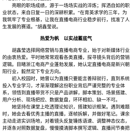
亮眼的职场成绩，源于一场场实战的淬炼；挥洒自如的职
业状态，来自日复一日的深耕积累。“在育英求学的三年，为
我筑牢了专业根基，让我在直播电商行业稳步前行，找准了人
生发展的赛道。”胡鑫莹说。
热爱为帆 以实战蓄底气
胡鑫莹选择网络营销与直播电商专业，始于对新媒体行业
的由衷热爱。平时她常常观看各类直播，探寻镜头背后的营销
逻辑。目睹浙江电商产业蓬勃发展，她认定直播电商是新兴朝
阳行业，毅然定下专业方向。
初入校园时，她曾以为直播只要能言善辩就行，直到系统
投入专业学习，才渐渐理解这份职业背后严谨完整的专业体
系，领悟到直播带货不只是产品讲解，脚本策划、场景搭建、
用户分析、现场把控、数据复盘，环环相扣、缺一不可。
她坚持在课堂上吃透理论知识，搭建知识框架。遇到难题
时，她会去看优秀主播的直播，逐帧拆解，并做好笔记。课余
主动走进实训场地，对着镜头反复锤炼语速、调整神态仪态，
并逐条对照数据复盘，慢慢摸清脚本撰写逻辑、直播间节奏把