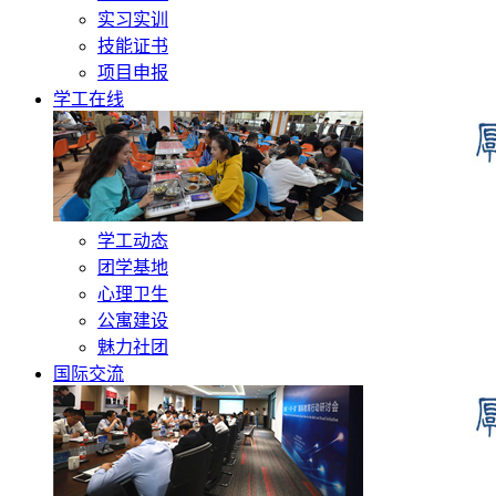
实习实训
技能证书
项目申报
学工在线
学工动态
团学基地
心理卫生
公寓建设
魅力社团
国际交流