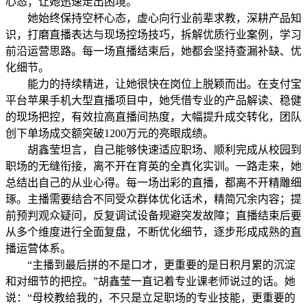
心态，让她迅速走出困境。
她始终保持空杯心态，虚心向行业前辈求教，深耕产品知
识，打磨直播表达与现场控场技巧，拆解优质行业案例，学习
前沿运营思路。每一场直播结束后，她都会坚持查漏补缺、优
化细节。
能力的持续精进，让她很快在岗位上脱颖而出。在支付宝
平台苹果手机大型直播项目中，她凭借专业的产品解读、稳健
的现场把控，有效拉高直播间热度，大幅提升成交转化，团队
创下单场成交额突破1200万元的亮眼成绩。
胡鑫莹坦言，自己能够快速适应职场、顺利完成从校园到
职场的无缝衔接，离不开在育英的全真化实训。一路走来，她
总结出自己的从业心得。每一场出彩的直播，都离不开精雕细
琢。主播需要结合不同受众群体优化话术，精简冗余内容；提
前预判观众疑问，反复调试设备规避突发故障；直播结束后要
从多个维度进行全面复盘，不断优化细节，逐步形成成熟的直
播运营体系。
“主播到最后拼的不是口才，更重要的是日积月累的沉淀
和对细节的把控。”胡鑫莹一直记着专业课老师说过的话。她
说：“母校教给我的，不只是立足职场的专业技能，更重要的