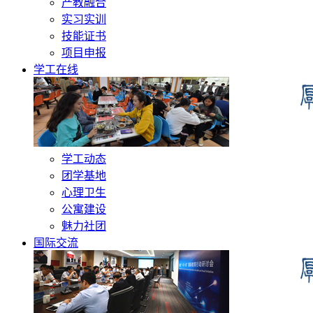
产教融合
实习实训
技能证书
项目申报
学工在线
学工动态
团学基地
心理卫生
公寓建设
魅力社团
国际交流