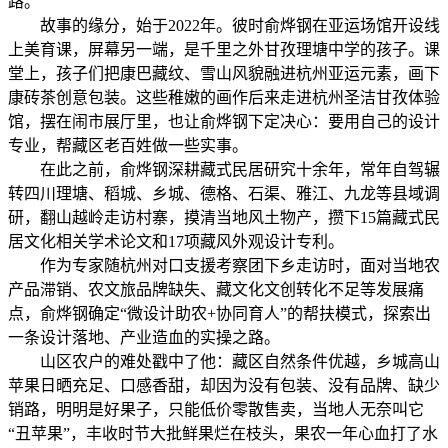
路。
故事的缘分，始于2022年。彼时俞烨钢在亚运场馆开设线
上美育课，屏幕另一端，是千里之外甘孜理塘中学的孩子。课
堂上，孩子们把康巴藏纹、雪山风貌融进杭州亚运元素，画下
康砖茶创意包装。这些稚嫩的画作后来走进杭州圣洁甘孜体验
馆，摆在闹市展厅里，也让俞烨钢下定决心：要用自己的设计
专业，帮藏区老百姓做一些实事。
在此之前，俞烨钢深耕藏式民居研究十余年，常年自驾辗
转四川理塘、稻城、乡城、德格、石渠、雅江、九龙等县域调
研，翻山越岭走访村寨，摸清当地风土物产，攒下15篇藏式民
居文化相关学术论文和17项藏风外观设计专利。
作为专家随杭州对口支援考察团下乡走访时，面对当地农
产品滞销、农文旅品牌缺失、藏文化文创转化不足等发展痛
点，俞烨钢确定“微设计助农+协同育人”的帮扶模式，探索出
一条设计落地、产业造血的实操之路。
山区农户的难处戳中了他：藏区自然条件优越，乡城高山
苹果日晒充足、口感香甜，却因为没有包装、没有品牌、缺少
销路，明明是好果子，只能低价零散售卖，当地人无奈叫它
“丑苹果”，丰收时节大批鲜果烂在枝头，果农一年心血打了水