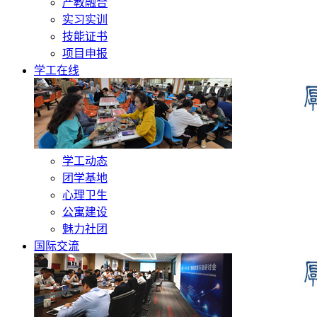
产教融合
实习实训
技能证书
项目申报
学工在线
学工动态
团学基地
心理卫生
公寓建设
魅力社团
国际交流