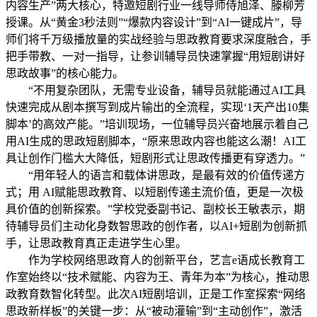
内容生产”两大核心，特邀短剧行业一线导师侍旭泽、滕柳芳
授课。从“黄金3秒法则”“爆款内容设计”到“AI一键成片”，导
师们将千万级播放量的实战经验与思政教育要求深度融合，手
把手带教、一对一指导，让参训辅导员快速掌握“用短剧讲好
思政故事”的核心能力。
“不用复杂团队，无需专业设备，辅导员就能通过AI工具
快速完成从剧本撰写到成片输出的全流程，实现‘1天产出10集
脚本’的高效产能。”培训现场，一位辅导员兴奋地展示着自己
用AI生成的思政短剧脚本，“原来思政内容也能这么潮！AI工
具让创作门槛大大降低，短剧形式让思政传播更有穿透力。”
“用年轻人的语言和载体讲思政，是最有效的价值传递方
式；用 AI赋能思政教育、以短剧传递主流价值，更是一次极
具价值的创新探索。”学校党委副书记、副校长王敏表示，期
待辅导员们主动化身数智思政的创作者，以AI+短剧为创新抓
手，让思政教育真正走进学生心里。
作为学校网络思政育人的创新平台，艺言e语成长教育工
作室始终以“技术赋能、内容为王、青年为本”为核心，推动思
政教育数智化转型。此次AI短剧培训，正是工作室探索“网络
思政新样板”的关键一步：从“被动灌输”到“主动创作”，激活