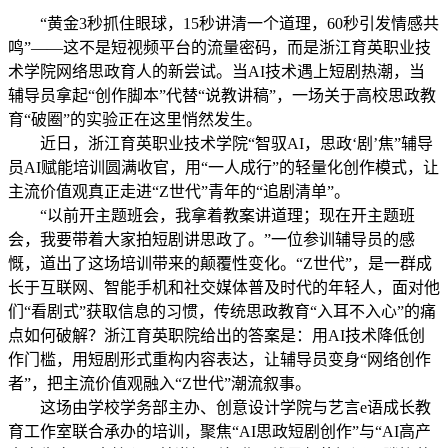
“黄金3秒抓住眼球，15秒讲清一个道理，60秒引发情感共
鸣”——这不是短视频平台的流量密码，而是浙江育英职业技
术学院网络思政育人的新尝试。当AI技术遇上短剧热潮，当
辅导员拿起“创作脚本”代替“说教讲稿”，一场关于高校思政教
育“破圈”的实验正在这里悄然发生。
近日，浙江育英职业技术学院“智驭AI，思政‘剧’焦”辅导
员AI赋能培训圆满收官，用“一人成行”的轻量化创作模式，让
主流价值观真正走进“Z世代”青年的“追剧清单”。
“以前开主题班会，我拿着教案讲道理；现在开主题班
会，我要带着大家拍短剧讲思政了。”一位参训辅导员的感
慨，道出了这场培训带来的颠覆性变化。“Z世代”，是一群成
长于互联网、智能手机和社交媒体普及时代的年轻人，面对他
们“看剧式”获取信息的习惯，传统思政教育“入耳不入心”的痛
点如何破解？浙江育英职院给出的答案是：用AI技术降低创
作门槛，用短剧形式重构内容表达，让辅导员变身“网络创作
者”，把主流价值观融入“Z世代”潮流叙事。
这场由学校学务部主办、创意设计学院与艺言e语成长教
育工作室联合承办的培训，聚焦“AI思政短剧创作”与“AI高产