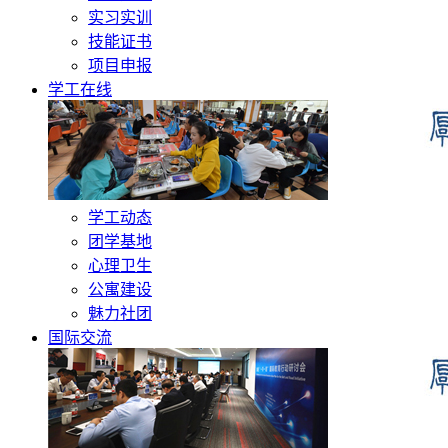
实习实训
技能证书
项目申报
学工在线
学工动态
团学基地
心理卫生
公寓建设
魅力社团
国际交流