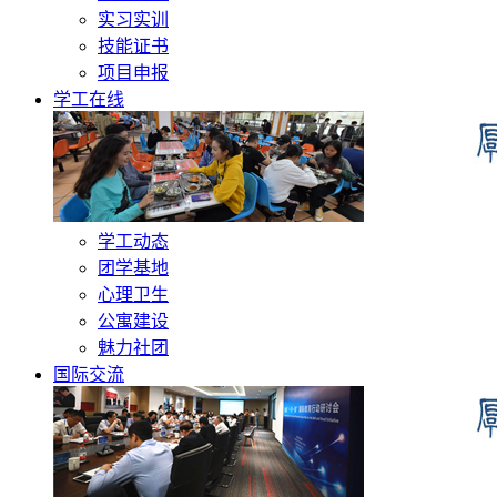
实习实训
技能证书
项目申报
学工在线
学工动态
团学基地
心理卫生
公寓建设
魅力社团
国际交流