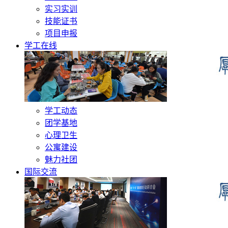
实习实训
技能证书
项目申报
学工在线
学工动态
团学基地
心理卫生
公寓建设
魅力社团
国际交流