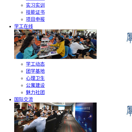
实习实训
技能证书
项目申报
学工在线
学工动态
团学基地
心理卫生
公寓建设
魅力社团
国际交流