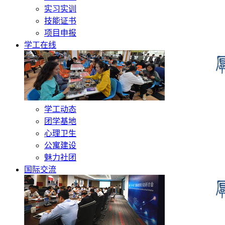
实习实训
技能证书
项目申报
学工在线
学工动态
团学基地
心理卫生
公寓建设
魅力社团
国际交流