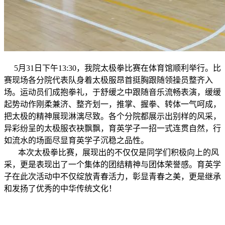
5月31日下午13:30，我院太极拳比赛在体育馆顺利举行。比
赛现场各分院代表队身着太极服昂首挺胸跟随领操员整齐入
场。运动员们成抱拳礼，于舒缓之中跟随音乐流畅表演，缓缓
起势动作刚柔兼济、整齐划一，推掌、握拳、转体一气呵成，
把太极的精神展现淋漓尽致。各个分院都展示出别样的风采，
异彩纷呈的太极服衣袂飘飘，育英学子一招一式连贯自然，行
如流水的场面尽显育英学子沉稳之品性。
本次太极拳比赛，展现出的不仅仅是同学们积极向上的风
采，更是表现出了一个集体的团结精神与团体荣誉感。育英学
子在此次活动中不仅绽放青春活力，彰显青春之美，更是继承
和发扬了优秀的中华传统文化！