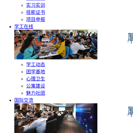
实习实训
技能证书
项目申报
学工在线
学工动态
团学基地
心理卫生
公寓建设
魅力社团
国际交流