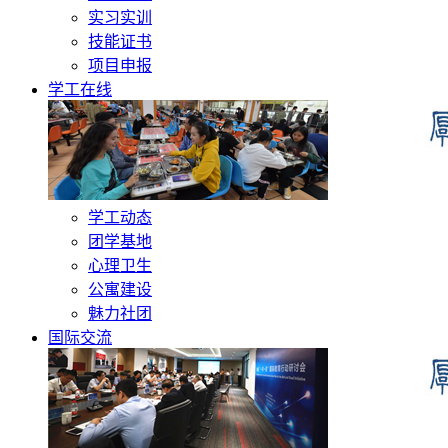
实习实训
技能证书
项目申报
学工在线
学工动态
团学基地
心理卫生
公寓建设
魅力社团
国际交流