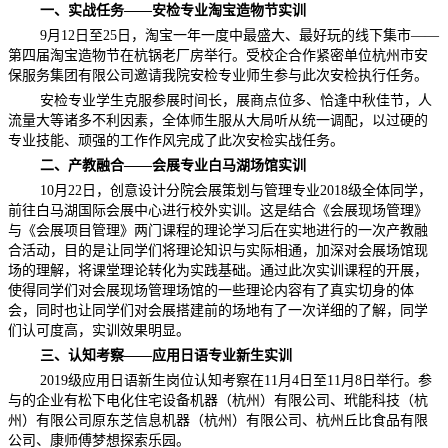
一、实战任务——安检专业淘宝造物节实训
9月12日至25日，淘宝一年一度中最盛大、最好玩的线下集市——
第四届淘宝造物节在杭锅老厂房举行。受校企合作紧密单位杭州市安
保服务集团有限公司邀请我院安检专业师生参与此次安检执行任务。
安检专业学生克服参展时间长，展商点位多、恰逢中秋佳节，人
流量大等诸多不利因素，全体师生服从大局听从统一调配，以过硬的
专业技能、顽强的工作作风完成了此次安检实战任务。
二、产教融合——会展专业白马湖场馆实训
10月22日，创意设计分院会展策划与管理专业2018级全体同学，
前往白马湖国际会展中心进行校外实训。这是结合《会展现场管理》
与《会展项目管理》两门课程的理论学习后在实地进行的一次产教融
合活动，目的是让同学们将理论知识与实际相通，加深对会展场馆现
场的理解，将课堂理论转化为实践基础。通过此次实训课程的开展，
使得同学们对会展现场管理场馆的一些理论内容有了真实切身的体
会，同时也让同学们对会展搭建前的场地有了一次详细的了解，同学
们认可度高，实训效果明显。
三、认知考察——应用日语专业新生实训
2019级应用日语新生岗位认知考察在11月4日至11月8日举行。参
与的企业有松下电化住宅设备机器（杭州）有限公司、玳能科技（杭
州）有限公司原东芝信息机器（杭州）有限公司、杭州丘比食品有限
公司、康师傅梦想探索乐园。