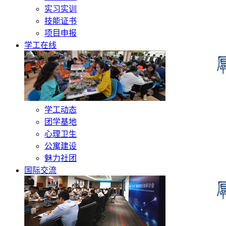
实习实训
技能证书
项目申报
学工在线
学工动态
团学基地
心理卫生
公寓建设
魅力社团
国际交流