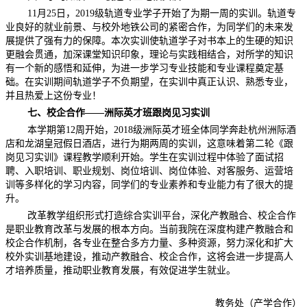
11月25日，2019级轨道专业学子开始了为期一周的实训。轨道专
业良好的就业前景、与校外地铁公司的紧密合作，为同学们的未来发
展提供了强有力的保障。本次实训使轨道学子对书本上的生硬的知识
更融会贯通，加深课堂知识印象，理论与实践相结合，对所学的知识
有一个新的感悟和延伸，为进一步学习专业技能和专业课程奠定基
础。在实训期间轨道学子不负期望，在实训中真正认识、熟悉专业，
并且热爱上这份专业！
七、校企合作——洲际英才班跟岗见习实训
本学期第12周开始，2018级洲际英才班全体同学奔赴杭州洲际酒
店和龙湖皇冠假日酒店，进行为期两周的实训，这意味着第二轮《跟
岗见习实训》课程教学顺利开始。学生在实训过程中体验了面试招
聘、入职培训、职业规划、岗位培训、岗位体验、对客服务、运营培
训等多样化的学习内容，同学们的专业素养和专业能力有了很大的提
升。
改革教学组织形式打造综合实训平台，深化产教融合、校企合作
是职业教育改革与发展的根本方向。当前我院在深度构建产教融合和
校企合作机制，各专业在整合多方力量、多种资源，努力深化和扩大
校外实训基地建设，推动产教融合、校企合作，这将会进一步提高人
才培养质量，推动职业教育发展，有效促进学生就业。
教务处（产学合作）