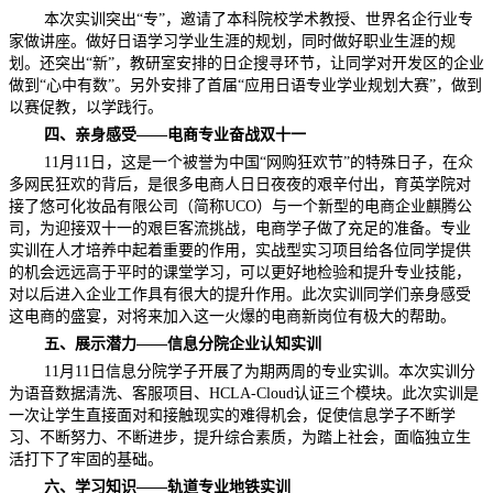
本次实训突出“专”，邀请了本科院校学术教授、世界名企行业专
家做讲座。做好日语学习学业生涯的规划，同时做好职业生涯的规
划。还突出“新”，教研室安排的日企搜寻环节，让同学对开发区的企业
做到“心中有数”。另外安排了首届“应用日语专业学业规划大赛”，做到
以赛促教，以学践行。
四、亲身感受——电商专业奋战双十一
11月11日，这是一个被誉为中国“网购狂欢节”的特殊日子，在众
多网民狂欢的背后，是很多电商人日日夜夜的艰辛付出，育英学院对
接了悠可化妆品有限公司（简称UCO）与一个新型的电商企业麒腾公
司，为迎接双十一的艰巨客流挑战，电商学子做了充足的准备。专业
实训在人才培养中起着重要的作用，实战型实习项目给各位同学提供
的机会远远高于平时的课堂学习，可以更好地检验和提升专业技能，
对以后进入企业工作具有很大的提升作用。此次实训同学们亲身感受
这电商的盛宴，对将来加入这一火爆的电商新岗位有极大的帮助。
五、展示潜力——信息分院企业认知实训
11月11日信息分院学子开展了为期两周的专业实训。本次实训分
为语音数据清洗、客服项目、HCLA-Cloud认证三个模块。此次实训是
一次让学生直接面对和接触现实的难得机会，促使信息学子不断学
习、不断努力、不断进步，提升综合素质，为踏上社会，面临独立生
活打下了牢固的基础。
六、学习知识——轨道专业地铁实训