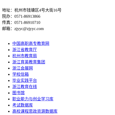
地址：杭州市钱塘区4号大街16号
院办：0571-86913866
传真：0571-86910710
邮箱：zjyyc@zjyyc.com
中国高职高专教育网
浙江省教育厅
杭州市教育局
浙江育英教育集团
浙江会展网
学校信箱
毕业实践平台
浙江教育在线
图书馆
职业能力与创业学习库
考试数据库
高校课程思政资源数据库