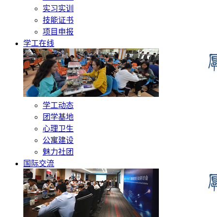
实习实训
技能证书
项目申报
学工在线
学工动态
团学基地
心理卫生
公寓建设
魅力社团
国际交流