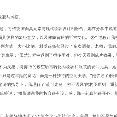
收获与感悟。
主题，将传统傩面具元素与现代妆容设计相融合。她在分享中说道
面具纹样的象征意义，以及傩舞背后的祈福文化。这个过程让我
排列方式、大小比例、材质选择都经过了多次调整。老师让我
叶爽表示：“虽然过程中遇到了很多困难，但今天看到成片效果，
术为灵感，将剪纸的镂空语言转化为妆容和服装的设计元素。她
不只是过年贴的窗花，而是一种独特的空间美学。”她讲述了创作
老师的指导下，我理解了‘疏可走马、密不透风’的构图原则，重
琉婷说：“摄影师说我的妆容很有设计感，那一刻真的很开心。
设计都很好地体现了‘传统文化当代转化’这一主题。她们不是简