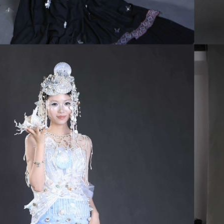
影视动画专业召开新专业建设研讨会——聚力推进“老专
校企携手谋发展 合作共赢启新篇 杭州“御茶门”一行到
聚焦人才培养优化，共谋专业发展新篇 ——影视动画三
活力设计诠释“设计重构”丨我校举行2026届优秀毕业设
深入一线访实习，心系学子助成长——创意设计学院教师
走访企业一线 助力环艺学子知行共进----环艺教师走访