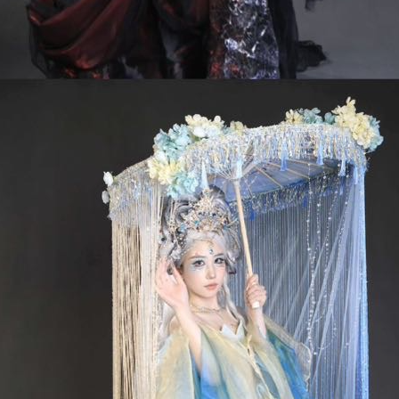
业新开”高质量落地
访我校创意设计学院洽谈合作
年制培养方案讨论会
计作品展演
走访看望实习生
环艺专业实习学子