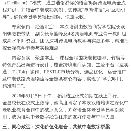
（Facilitator）”模式。通过通俗易懂的语言拆解跨境电商全流
程知识，并结合中老成功案例，变传统“单向讲授”为“互动引
导”，确保老挝学员轻松理解、快速吸收。
专家领衔，经验沉淀： 本次培训由数智商贸学院院长欧
阳驹教授带队，副院长章雁峰及4名跨境电商专业骨干教师组
成高水平师资团。团队深耕跨境电商教学与实战多年，精准把
控云端教学节奏与实操难点。
内容务实，聚焦本土： 课程全程围绕老挝咖啡、竹编等
特色产品出海进行设计，覆盖跨境电商认知、主流平台（速卖
通、TikTok）操作、PESTLE市场分析、选品优化、运营推广
及中老铁路跨境物流等全链条核心内容，实现了“学完即用、
精准对口”。
2026年5月15日下午，培训结业仪式如期在线上举行。丁
金昌校长在仪式上致辞，他高度肯定了本次双语培训在深化中
老职业教育合作中的破冰意义，并寄语全体老挝学员学以致
用，成为推动中老数字经贸往来的友好使者与中坚力量。
三、同心致远：深化价值化融合，共筑中老数字桥梁