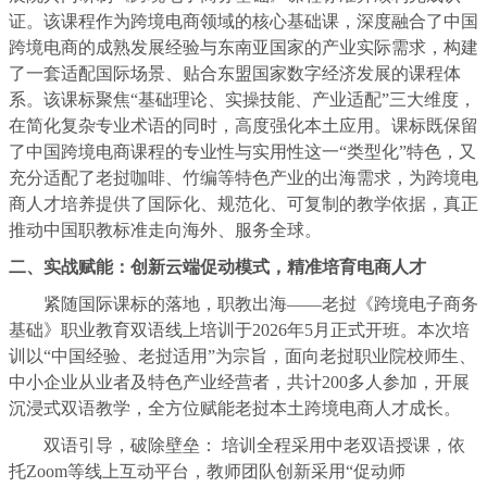
证。该课程作为跨境电商领域的核心基础课，深度融合了中国
跨境电商的成熟发展经验与东南亚国家的产业实际需求，构建
了一套适配国际场景、贴合东盟国家数字经济发展的课程体
系。该课标聚焦“基础理论、实操技能、产业适配”三大维度，
在简化复杂专业术语的同时，高度强化本土应用。课标既保留
了中国跨境电商课程的专业性与实用性这一“类型化”特色，又
充分适配了老挝咖啡、竹编等特色产业的出海需求，为跨境电
商人才培养提供了国际化、规范化、可复制的教学依据，真正
推动中国职教标准走向海外、服务全球。
二、实战赋能：创新云端促动模式，精准培育电商人才
紧随国际课标的落地，职教出海——老挝《跨境电子商务
基础》职业教育双语线上培训于2026年5月正式开班。本次培
训以“中国经验、老挝适用”为宗旨，面向老挝职业院校师生、
中小企业从业者及特色产业经营者，共计200多人参加，开展
沉浸式双语教学，全方位赋能老挝本土跨境电商人才成长。
双语引导，破除壁垒： 培训全程采用中老双语授课，依
托Zoom等线上互动平台，教师团队创新采用“促动师