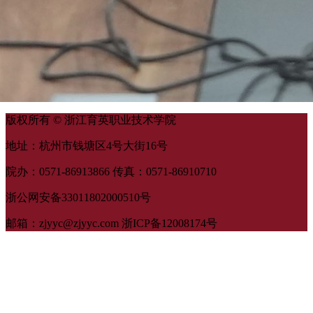
版权所有 © 浙江育英职业技术学院
地址：杭州市钱塘区4号大街16号
院办：0571-86913866 传真：0571-86910710
浙公网安备33011802000510号
邮箱：zjyyc@zjyyc.com 浙ICP备12008174号