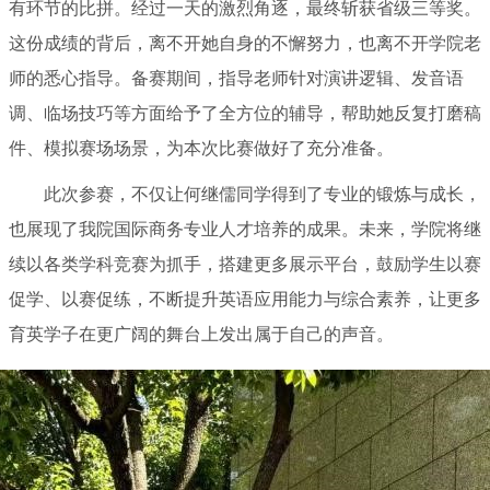
有环节的比拼。经过一天的激烈角逐，最终斩获省级三等奖。
这份成绩的背后，离不开她自身的不懈努力，也离不开学院老
师的悉心指导。备赛期间，指导老师针对演讲逻辑、发音语
调、临场技巧等方面给予了全方位的辅导，帮助她反复打磨稿
件、模拟赛场场景，为本次比赛做好了充分准备。
此次参赛，不仅让何继儒同学得到了专业的锻炼与成长，
也展现了我院国际商务专业人才培养的成果。未来，学院将继
续以各类学科竞赛为抓手，搭建更多展示平台，鼓励学生以赛
促学、以赛促练，不断提升英语应用能力与综合素养，让更多
育英学子在更广阔的舞台上发出属于自己的声音。