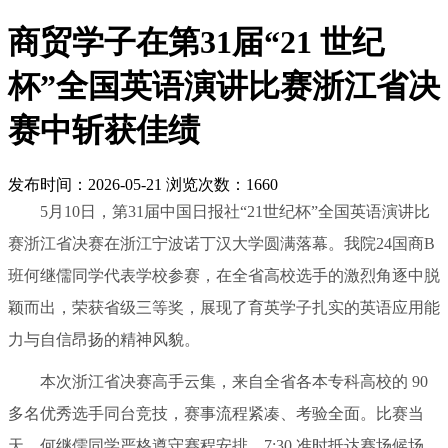
商贸学子在第31届“21 世纪
杯”全国英语演讲比赛浙江省决
赛中斩获佳绩
发布时间：2026-05-21
浏览次数：1660
5月10日，第31届中国日报社“21世纪杯”全国英语演讲比
赛浙江省决赛在浙江宁波诺丁汉大学圆满落幕。我院24国商B
班何继儒同学代表学校参赛，在全省高校选手的激烈角逐中脱
颖而出，荣获省级三等奖，展现了育英学子扎实的英语应用能
力与自信昂扬的精神风貌。
本次浙江省决赛高手云集，来自全省各本专科高校的 90
多名优秀选手同台竞技，赛事流程紧凑、考验全面。比赛当
天，何继儒同学严格遵守赛程安排，7:30 准时抵达赛场候场，