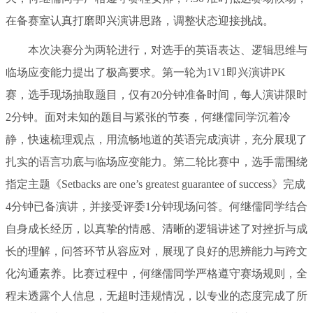
在备赛室认真打磨即兴演讲思路，调整状态迎接挑战。
本次决赛分为两轮进行，对选手的英语表达、逻辑思维与
临场应变能力提出了极高要求。第一轮为1V1即兴演讲PK
赛，选手现场抽取题目，仅有20分钟准备时间，每人演讲限时
2分钟。面对未知的题目与紧张的节奏，何继儒同学沉着冷
静，快速梳理观点，用流畅地道的英语完成演讲，充分展现了
扎实的语言功底与临场应变能力。第二轮比赛中，选手需围绕
指定主题《
Setbacks are one’s greatest guarantee of success
》完成
4分钟已备演讲，并接受评委1分钟现场问答。何继儒同学结合
自身成长经历，以真挚的情感、清晰的逻辑讲述了对挫折与成
长的理解，问答环节从容应对，展现了良好的思辨能力与跨文
化沟通素养。比赛过程中，何继儒同学严格遵守赛场规则，全
程未透露个人信息，无超时违规情况，以专业的态度完成了所