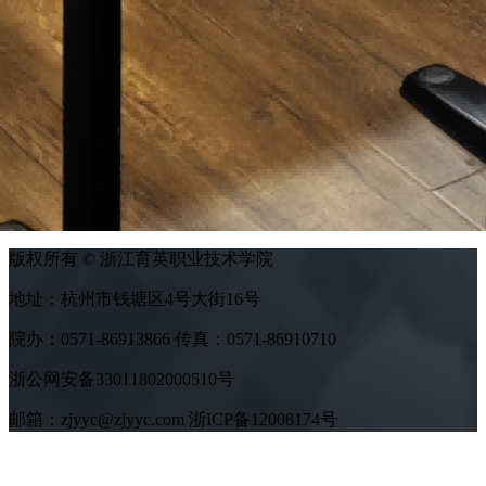
版权所有 © 浙江育英职业技术学院
地址：杭州市钱塘区4号大街16号
院办：0571-86913866 传真：0571-86910710
浙公网安备33011802000510号
邮箱：zjyyc@zjyyc.com 浙ICP备12008174号