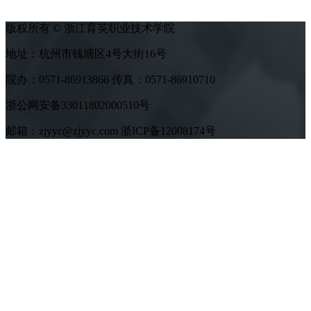
版权所有 © 浙江育英职业技术学院
地址：杭州市钱塘区4号大街16号
院办：0571-86913866 传真：0571-86910710
浙公网安备33011802000510号
邮箱：zjyyc@zjyyc.com 浙ICP备12008174号