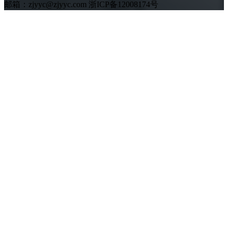
邮箱：zjyyc@zjyyc.com 浙ICP备12008174号