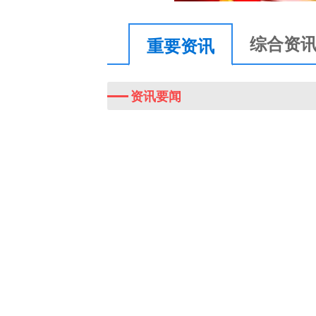
五
”
综合资
重要资讯
亮
点
丨
资讯要闻
输
送
5
5
0
0
万
人
才
！
…