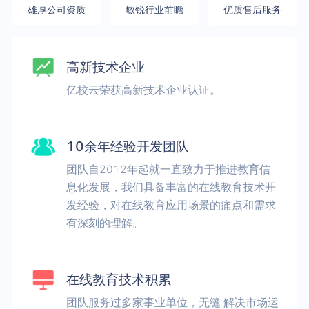
雄厚公司资质
敏锐行业前瞻
优质售后服务
高新技术企业
亿校云荣获高新技术企业认证。
10余年经验开发团队
团队自2012年起就一直致力于推进教育信
息化发展，我们具备丰富的在线教育技术开
发经验，对在线教育应用场景的痛点和需求
有深刻的理解。
在线教育技术积累
团队服务过多家事业单位，无缝 解决市场运