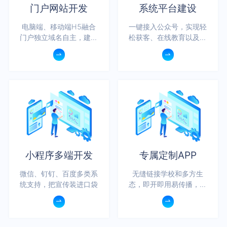
门户网站开发
系统平台建设
电脑端、移动端H5融合
一键接入公众号，实现轻
门户独立域名自主，建立
松获客、在线教育以及多
单位专属品牌官网
方平台对接
小程序多端开发
专属定制APP
微信、钉钉、百度多类系
无缝链接学校和多方生
统支持，把宣传装进口袋
态，即开即用易传播，融
合统一身份认证、主数据
平台等