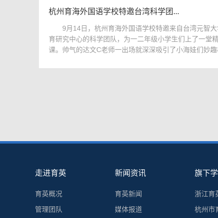
杭州育海外国语学校特邀台湾科学团...
9月14日，杭州育海外国语学校特邀来自台湾元智
育研究中心的科学团队，为一二年级小学生们上了一堂
课。帅气的达文C老师一出场就深深吸引了小海娃们妙趣横
走进育英
新闻资讯
旗下学
育英概况
育英新闻
浙江育
管理团队
媒体报道
杭州市